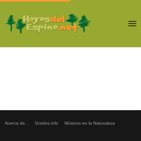
Acerca de...
Gredos.info
Músicos en la Naturaleza