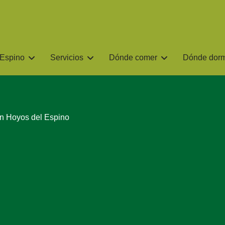
 Espino
Servicios
Dónde comer
Dónde dorm
n Hoyos del Espino