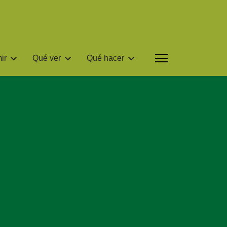
ir
Qué ver
Qué hacer