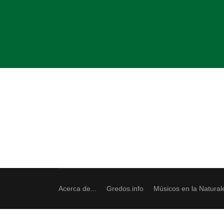
Acerca de...
Gredos.info
Músicos en la Natural