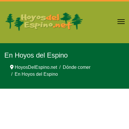
En Hoyos del Espino
HoyosDelEspino.net
Dónde comer
En Hoyos del Espino