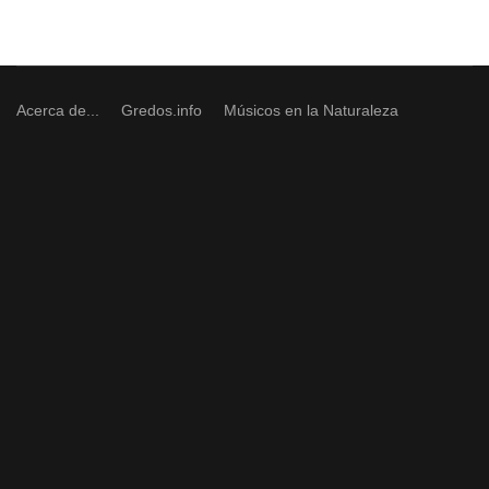
Acerca de...
Gredos.info
Músicos en la Naturaleza