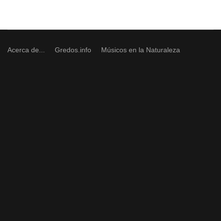
Acerca de...
Gredos.info
Músicos en la Naturaleza