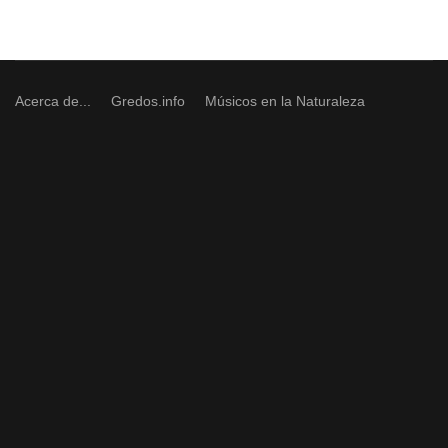
Acerca de...
Gredos.info
Músicos en la Naturaleza