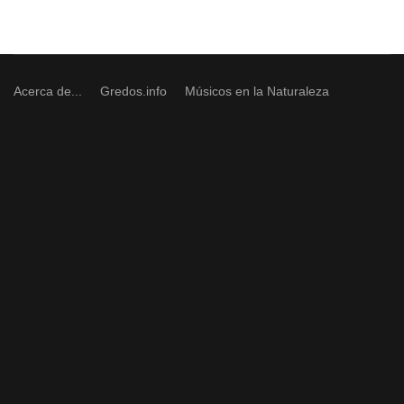
Acerca de...
Gredos.info
Músicos en la Naturaleza