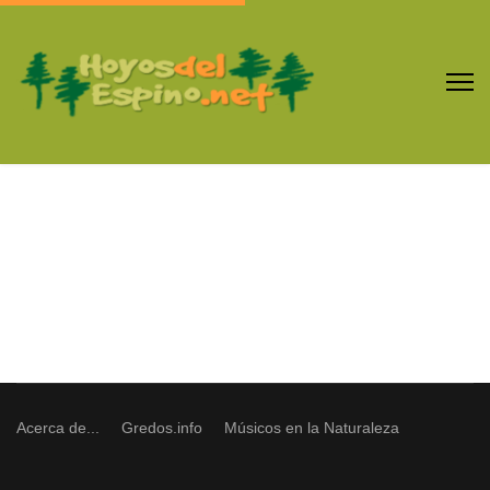
Acerca de...
Gredos.info
Músicos en la Naturaleza