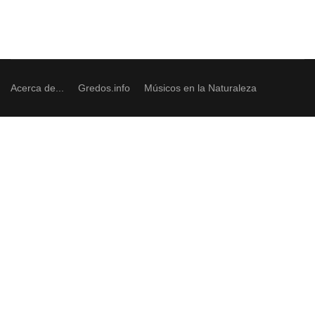
Acerca de...
Gredos.info
Músicos en la Naturaleza