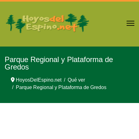
Parque Regional y Plataforma de
Gredos
HoyosDelEspino.net
Qué ver
Parque Regional y Plataforma de Gredos