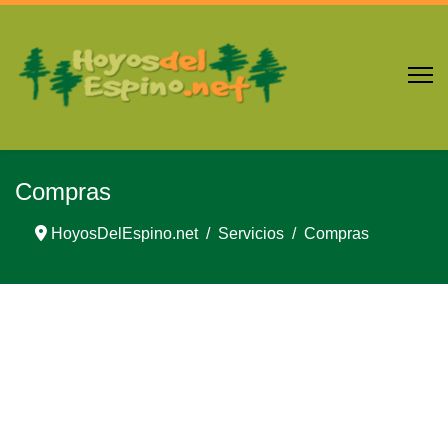
Compras
HoyosDelEspino.net
Servicios
Compras