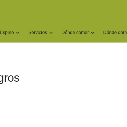
 Espino
Servicios
Dónde comer
Dónde dorm
agros