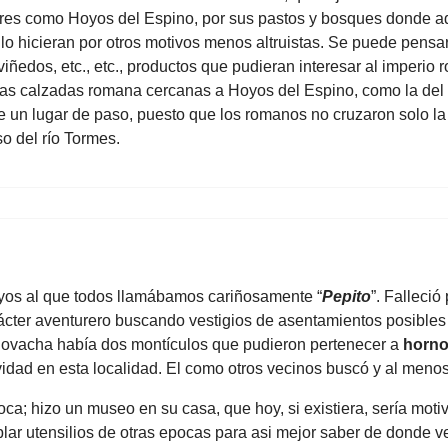
ares como Hoyos del Espino, por sus pastos y bosques donde 
 lo hicieran por otros motivos menos altruistas. Se puede pensar
iñedos, etc., etc., productos que pudieran interesar al imperio
 las calzadas romana cercanas a Hoyos del Espino, como la del 
e un lugar de paso, puesto que los romanos no cruzaron solo la
o del río Tormes.
os al que todos llamábamos cariñosamente “
Pepito
”. Falleció
rácter aventurero buscando vestigios de asentamientos posible
Covacha había dos montículos que pudieron pertenecer a
horn
vidad en esta localidad. El como otros vecinos buscó y al menos
oca; hizo un museo en su casa, que hoy, si existiera, sería moti
ar utensilios de otras epocas para asi mejor saber de donde v