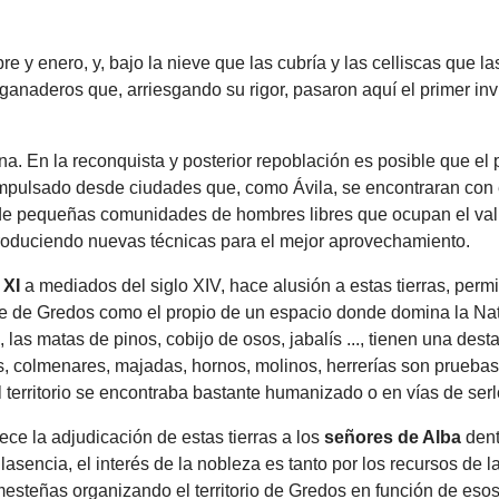
y enero, y, bajo la nieve que las cubría y las celliscas que l
ganaderos que, arriesgando su rigor, pasaron aquí el primer inv
a. En la reconquista y posterior repoblación es posible que el 
 impulsado desde ciudades que, como Ávila, se encontraran co
to de pequeñas comunidades de hombres libres que ocupan el va
troduciendo nuevas técnicas para el mejor aprovechamiento.
 XI
a mediados del siglo XIV, hace alusión a estas tierras, permi
e de Gredos como el propio de un espacio donde domina la Nat
as matas de pinos, cobijo de osos, jabalís ..., tienen una des
, colmenares, majadas, hornos, molinos, herrerías son pruebas i
l territorio se encontraba bastante humanizado o en vías de serl
ece la adjudicación de estas tierras a los
señores de Alba
dent
Plasencia, el interés de la nobleza es tanto por los recursos de 
s mesteñas organizando el territorio de Gredos en función de es