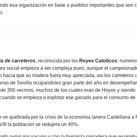
ando esa organización en base a pueblos importantes que son c
o.
a de carreteros
, reconocida por los
Reyes Catolicos
; numero
ctura social empieza a ser compleja pues, aunque el campesinado 
o hacia que su madera fuera muy apreciada, asi los carreteros 
azanas de Sevilla ocupandoles gran parte del año en desempeñar
 de 300 vecinos, muchos de los cuales eran de Hoyos y siendo es
uando se empieza a explotar ese ganado para el consumo de ca
 ve quebrada por la crisis de la economia lanera Castellana a 
XVIII la poblacion se redujera un 40%.
 ganado ovino por vacuno y con la bonanza ganadera que se prod