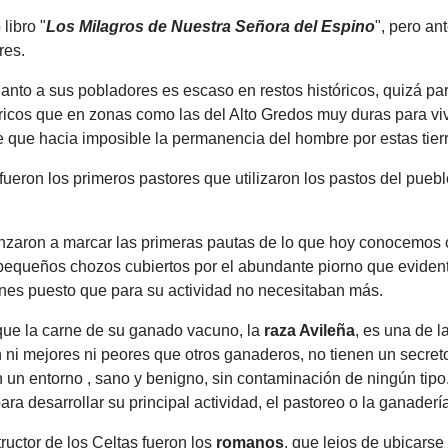
 libro "
Los Milagros de Nuestra Señora del Espino
", pero an
res.
anto a sus pobladores es escaso en restos históricos, quizá par
ricos que en zonas como las del Alto Gredos muy duras para viv
e que hacia imposible la permanencia del hombre por estas tier
 fueron los primeros pastores que utilizaron los pastos del pue
zaron a marcar las primeras pautas de lo que hoy conocemo
s pequeños chozos cubiertos por el abundante piorno que evide
nes puesto que para su actividad no necesitaban más.
que la carne de su ganado vacuno, la
raza Avileña
, es una de 
ni mejores ni peores que otros ganaderos, no tienen un secret
n un entorno , sano y benigno, sin contaminación de ningún tip
para desarrollar su principal actividad, el pastoreo o la ganaderí
ructor de los Celtas fueron los
romanos
, que lejos de ubicars