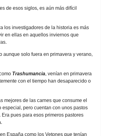
tes de esos siglos, es aún más difícil
a los investigadores de la historia es más
ir en ellas en aquellos inviernos que
ras.
blo aunque solo fuera en primavera y verano,
s como
Trashumancia
, venían en primavera
ntemente con el tiempo han desaparecido o
las mejores de las carnes que consume el
o especial, pero cuentan con unos pastos
o. Era pues para esos primeros pastores
a.
e en España como los Vetones que tenían