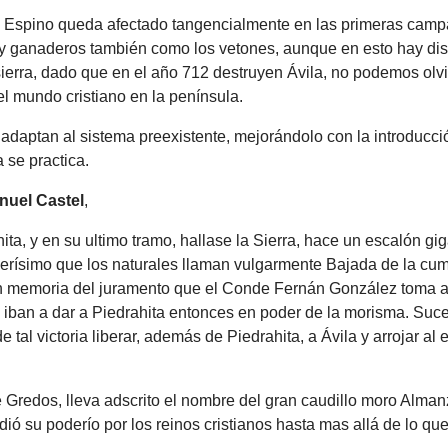
el Espino queda afectado tangencialmente en las primeras camp
 ganaderos también como los vetones, aunque en esto hay discr
sierra, dado que en el año 712 destruyen Ávila, no podemos olv
l mundo cristiano en la península.
 adaptan al sistema preexistente, mejorándolo con la introducc
 se practica.
nuel Castel
,
ta, y en su ultimo tramo, hallase la Sierra, hace un escalón g
perísimo que los naturales llaman vulgarmente Bajada de la cum
n memoria del juramento que el Conde Fernán González toma a l
que iban a dar a Piedrahita entonces en poder de la morisma. Suce
 tal victoria liberar, además de Piedrahita, a Ávila y arrojar al
 Gredos, lleva adscrito el nombre del gran caudillo moro Alma
ndió su poderío por los reinos cristianos hasta mas allá de lo q