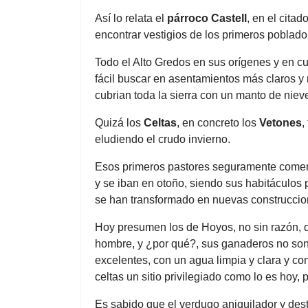
Así lo relata el
párroco Castell
, en el citado
encontrar vestigios de los primeros poblado
Todo el Alto Gredos en sus orígenes y en cu
fácil buscar en asentamientos más claros y 
cubrian toda la sierra con un manto de niev
Quizá los
Celtas
, en concreto los
Vetones
,
eludiendo el crudo invierno.
Esos primeros pastores seguramente comen
y se iban en otoño, siendo sus habitáculo
se han transformado en nuevas construccio
Hoy presumen los de Hoyos, no sin razón, 
hombre, y ¿por qué?, sus ganaderos no son 
excelentes, con un agua limpia y clara y co
celtas un sitio privilegiado como lo es hoy, 
Es sabido que el verdugo aniquilador y dest