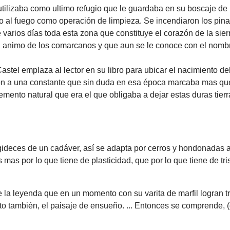
 utilizaba como ultimo refugio que le guardaba en su boscaje de
o al fuego como operación de limpieza. Se incendiaron los pinar
varios días toda esta zona que constituye el corazón de la sier
 animo de los comarcanos y que aun se le conoce con el nomb
stel emplaza al lector en su libro para ubicar el nacimiento d
ón a una constante que sin duda en esa época marcaba mas que
emento natural que era el que obligaba a dejar estas duras tier
deces de un cadáver, así se adapta por cerros y hondonadas a la
as por lo que tiene de plasticidad, que por lo que tiene de tris
 la leyenda que en un momento con su varita de marfil logran tr
o también, el paisaje de ensueño. ... Entonces se comprende, 