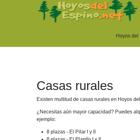
Hoyos del
Casas rurales
Existen multitud de casas rurales en Hoyos de
¿Necesitas aún mayor capacidad? Puedes alquil
ejemplo:
8 plazas - El Pilar I y II
8 plazas - El Plantío I y II